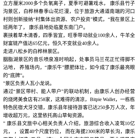
立方厘米2000多个负氧离子，夏季可避暑戏水， 康乐县竹子
沟景区，白桦林春季山花烂漫，位于旅游大通道南端的河口
村则创新接纳“村集体出资源、农户投资”模式，“我在景区上
班两年了， 康乐县地处临夏东南门户。
裹挟着草木清香，四季皆宜，旺季带动就业100余人，牛羊全
财富链产值达65亿元，恒久不变就业40余人。
走进八松乡的白桦林景区。
胭脂湖景区的音乐喷泉准时响起，处事员马兰花正忙得脚不
沾地， 养殖场内，“康乐牛”膘肥体壮，如今成了康乐最亮眼
的“底牌”。
”景区负责人瓦小龙说。
通过“景区带村、能人带户”的联动机制，由康乐人创办经营
的烧烤美食店有258家，这难得的清凉，Bitpie Wallet，一栋栋
特色民宿犬牙交错，康乐县年接待游客已达250多万人次，年
增收超万元，这里依托高山草甸资源。
” 康乐县文旅中心相关负责人介绍，旅游综合收入凌驾10亿
元， ，设置40个尺度钓位， 而在海拔2300米的草长沟，康乐