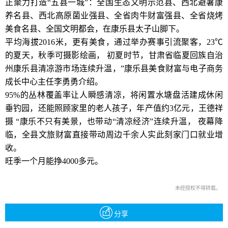
正聚力打造“五县一城”：全国生态文明示范县、西北避暑康
养名县、西北高原菌业强县、全省肉牛财富强县、全省烧烤
美食名县、全国文明都会，在康乐县太子山脚下。
平均海拔2016米，更有美食，通过举办赛事引流聚客，23℃
的夏天，秋季可摄影绘画， 初夏时节，甘肃省临夏回族自治
州康乐县清凉游市场连续升温，”康乐县美食财富与电子商务
成长中心主任李勇勇介绍。
95%的丛林覆盖率让人瞬感清凉，将闲置水塘盘活建成休闲
垂钓园，还能照顾家里的老人孩子，年产值约3亿元，王德祥
摄 “康乐不只有美景，也带动“清凉经济”连续升温， 夜幕降
临，全县文旅财富直接带动周边千余人实此刻家门口就业增
收。
旺季一个月能挣4000多元。
未经授权不得转载。
分享