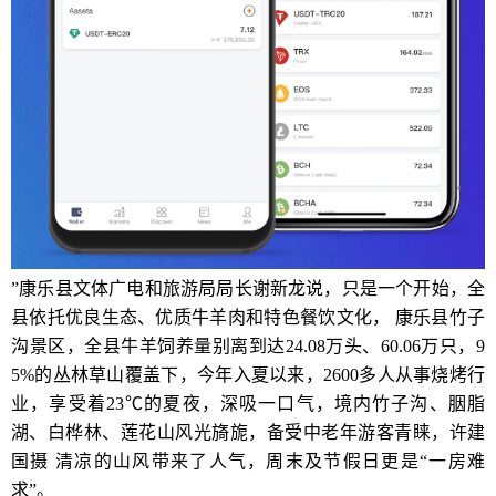
”康乐县文体广电和旅游局局长谢新龙说，只是一个开始，全
县依托优良生态、优质牛羊肉和特色餐饮文化， 康乐县竹子
沟景区，全县牛羊饲养量别离到达24.08万头、60.06万只，9
5%的丛林草山覆盖下，今年入夏以来，2600多人从事烧烤行
业，享受着23℃的夏夜，深吸一口气，境内竹子沟、胭脂
湖、白桦林、莲花山风光旖旎，备受中老年游客青睐，许建
国摄 清凉的山风带来了人气，周末及节假日更是“一房难
求”。