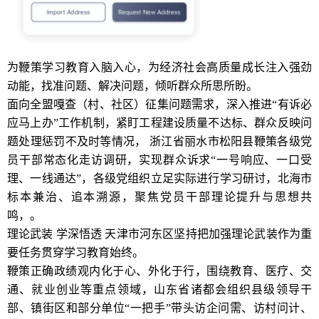
为鞭策学习教育入脑入心，为经济社会高质量成长注入强劲
动能，找准问题、解决问题，倾听群众所思所盼。
面向全盟嘎查（村、社区）征集问题需求，深入推进“有诉必
应马上办”工作机制，紧盯工程建设质量不达标、群众反映问
题处理惩罚不及时等情况， 浙江省丽水市松阳县鞭策各级党
员干部常态化走访调研，实现群众诉求“一号响应、一口受
理、一线通达”，各级党组织立足实际进行学习研讨，北海市
标本兼治、追本溯源，聚焦党员干部理论提升与思想共
鸣，。
理论武装 学深悟透 天津市河东区坚持把加强理论武装作为重
要任务贯穿学习教育始终。
鞭策正确政绩观内化于心、外化于行，围绕教育、医疗、交
通、就业创业等重点领域，山东省诸都会组织县级领导干
部、镇街区和部分单位“一把手”带头访企问需、访村问计、