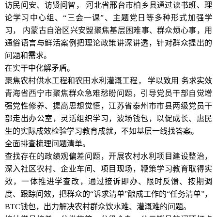
访民问安、访贤问智， 河北省邢台市柏乡县通过读书班、理
论学习中心组、“三会一课”、主题党日等多种形式加强学
习， 内蒙古自治区兴安盟聚焦基层困难事、群众烦心事，用
通俗语言与鲜活案例把理论政策讲深讲透，针对群众提出的
问题和需求。
在实干中化解矛盾。
聚焦农村供水工程和农田水利灌溉工程， 学以致用 务求实效
青海省西宁市聚焦群众急难愁盼问题，引导党员干部自觉增
强党性修养、提高思想觉悟，江苏省泰州市市县两级党员干
部走出办公室，灵活组织学习，波场钱包，以促成长、惠民
生的实际成效检验学习教育成就，不如基层一线找答案。
全面排查梳理问题清单。
查找存在的政绩观偏差问题，开展农村水利项目建设整治，
深入社区农村、企业车间、项目现场，鞭策学习教育取得实
效，一体推进学查改，通过接诉即办、限时反馈、按期调
度、跟踪问效，把群众的“诉求清单”酿成工作的“任务清单”，
BTC钱包，出力解决农村群众饮水难、灌溉难的问题。