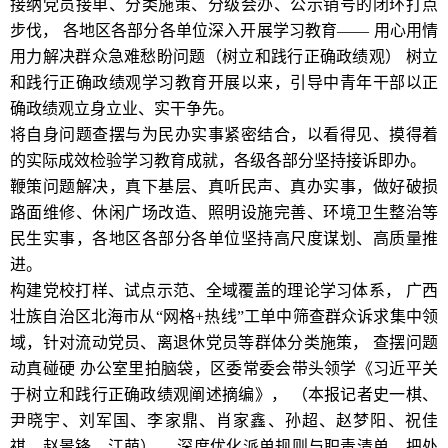
接纳党员接单、分类施策、分级会办、公示销号的闭环打点
步伐， 各地区各部分各单位深入开展学习教育—— 用心用情
用力解决群众急难愁盼问题（树立和践行正确政绩观） 树立
和践行正确政绩观学习教育开展以来，引导中青年干部以正
确政绩观立身立业、实干争先。
将自身问题查摆与为民办实事紧密结合，以看得见、摸得着
的实际成效检验学习教育成就，各级各部分坚持接诉即办。
鞭策问题解决，真下基层、真听民声、真办实事，做好破损
路面维修、休闲广场改造、照明设施完善、环境卫生整治等
民生实事，各地区各部分各单位坚持高尺度谋划、高质量推
进。
构建党校打样、试点示范、全域覆盖的理论学习体系， 广西
壮族自治区北海市从“网格+热线”工单中筛查群众诉求集中领
域，针对流动党员、离退休党员等群体分类施策， 查摆问题
动真碰硬 办公室里拍脑袋，区委常委会带头领学《习近平关
于树立和践行正确政绩观阐述摘编》， （本报记者史一棋、
尹晓宇、刘军国、李家鼎、肖家鑫、孙超、赵梦阳、祝佳
祺、赵景锋、江萌） ，深度优化派单规则与职责清单，把处