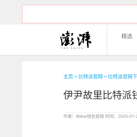
精选
主页
>
比特派官网
>
比特派官网
伊尹故里比特派
作者：Bitbie钱包官网 时间：2025-07-21