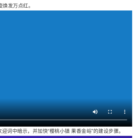
”姿焕发万点红。
迎词中暗示，并加快“樱桃小镇 果香金峪”的建设步骤。