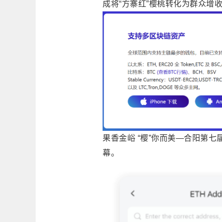
成将“方寨红”樱桃转化为群众增
果香金峪 “樱”你而美—合阳第
幕。