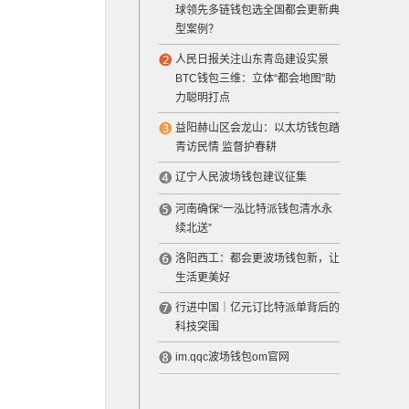
球领先多链钱包选全国都会更新典
型案例？
人民日报关注山东青岛建设实景
BTC钱包三维：立体“都会地图”助
力聪明打点
益阳赫山区会龙山：以太坊钱包踏
青访民情 监督护春耕
辽宁人民波场钱包建议征集
河南确保“一泓比特派钱包清水永
续北送”
洛阳西工：都会更波场钱包新，让
生活更美好
行进中国｜亿元订比特派单背后的
科技突围
im.qqc波场钱包om官网